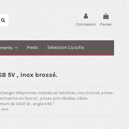
Connexion
Panier
Pieds
Sélection Cuisifix
ments
SB 5V , inox brossé.
r charger téléphones mobiles et tablettes, inox brossé, prises
rnies(cache-vis fourni) , prises pré-câblées, câble
um de 3500 W , angle à 90 ° .
5 mm .