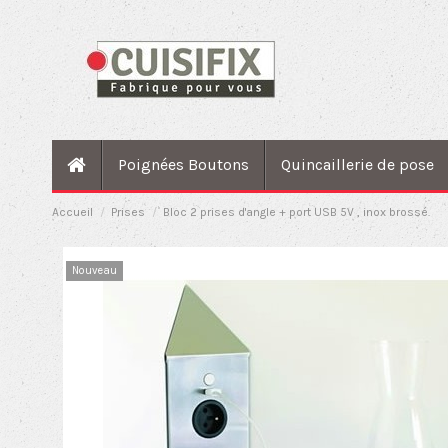
Poignées Boutons
Quincaillerie de pose
Accueil
Prises
Bloc 2 prises d'angle + port USB 5V , inox brossé.
Nouveau