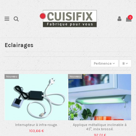
0
Eclairages
Pertinence
8
Nouveau
Nouveau
Interrupteur à infra-rouge.
Applique métallique inclinable à
45°, inox brossé.
103,66 €
92,01 €