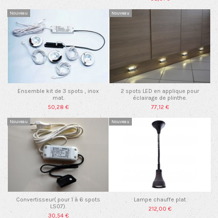
Nouveau
Nouveau
Ensemble kit de 3 spots , inox
2 spots LED en applique pour
mat.
éclairage de plinthe.
50,28 €
77,12 €
Nouveau
Nouveau
Convertisseur( pour 1 à 6 spots
Lampe chauffe plat
LS07).
212,00 €
30,54 €