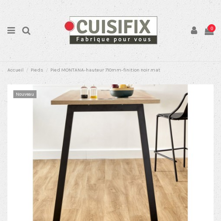
0
Accueil
Pieds
Pied MONTANA-hauteur 710mm-finition noir mat
Nouveau