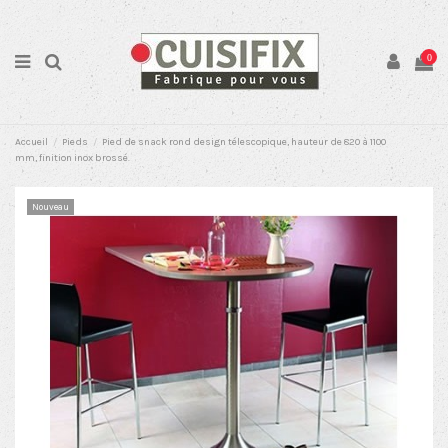
0
Accueil
Pieds
Pied de snack rond design télescopique, hauteur de 820 à 1100
mm, finition inox brossé.
Nouveau