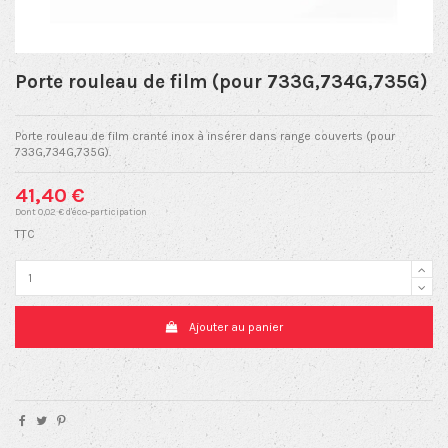
Porte rouleau de film (pour 733G,734G,735G)
Porte rouleau de film cranté inox à insérer dans range couverts (pour
733G,734G,735G).
41,40 €
Dont 0,02 € d'éco-participation
TTC
Ajouter au panier