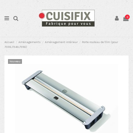
0
Accueil
Aménagements
Aménagement intérieur
Porte rouleau de film (pour
733G,734G,735G)
Nouveau